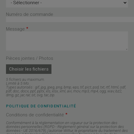
Sujet
Numéro de commande
Message
Pièces jointes / Photos
Choisir les fichiers
5 fichiers au maximum.
Limité à 5 Mo.
Types autorisés : gif, jpg, jpeg, png, bmp, eps, tif, pict, psd, txt, rtf, html, odf,
pdf, doc, docx, ppt, pptx, xls, xlsx, xml, avi, mov, mp3, mp4, ogg, wav, bz2,
dmg, gz, jar, rar, sit, svg, tar, zip.
POLITIQUE DE CONFIDENTIALITÉ
Conditions de confidentialité
Conformément à la réglementation en vigueur sur la protection des
données personnelles (RGPD - Règlement général sur la protection des
données - UE 2016/679), j'autorise Wittur, le propriétaire du traitement des