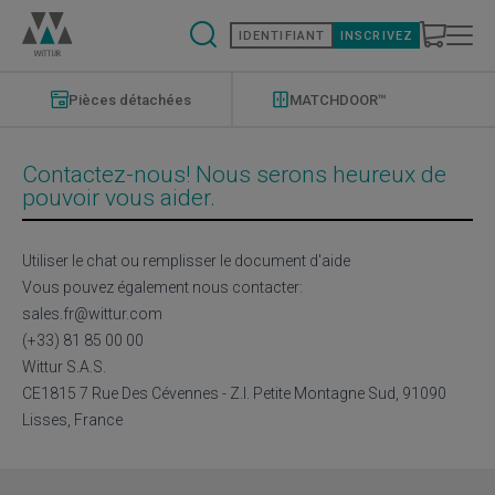
Aller
au
IDENTIFIANT
INSCRIVEZ
contenu
principal
Modernizations
Menu
Pièces détachées
MATCHDOOR™
Contactez-nous! Nous serons heureux de
pouvoir vous aider.
Utiliser le chat ou remplisser le document d'aide
Vous pouvez également nous contacter:
sales.fr@wittur.com
(+33) 81 85 00 00
Wittur S.A.S.
CE1815 7 Rue Des Cévennes - Z.I. Petite Montagne Sud, 91090
Lisses, France