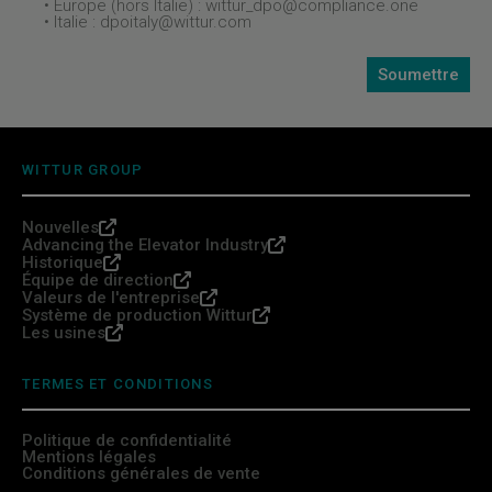
• Europe (hors Italie) : wittur_dpo@compliance.one
• Italie : dpoitaly@wittur.com
WITTUR GROUP
Nouvelles
Advancing the Elevator Industry
Historique
Équipe de direction
Valeurs de l'entreprise
Système de production Wittur
Les usines
TERMES ET CONDITIONS
Politique de confidentialité
Mentions légales
Conditions générales de vente