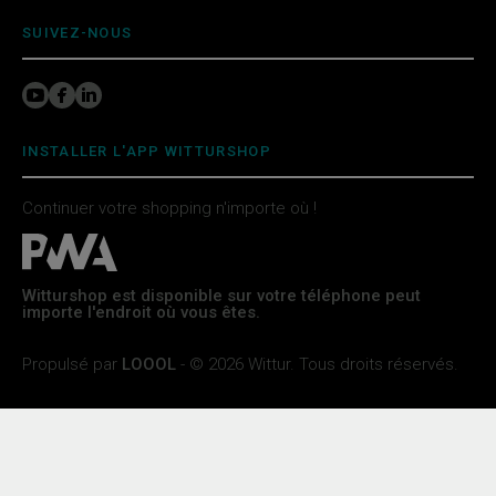
SUIVEZ-NOUS
INSTALLER L'APP WITTURSHOP
Continuer votre shopping n'importe où !
Witturshop est disponible sur votre téléphone peut
importe l'endroit où vous êtes.
Propulsé par
LOOOL
- © 2026 Wittur. Tous droits réservés.