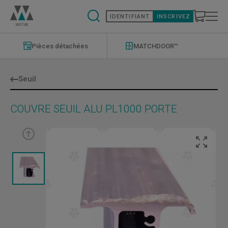
Aller
au
IDENTIFIANT
INSCRIVEZ
contenu
principal
Modernizations
Menu
Pièces détachées
MATCHDOOR™
Seuil
COUVRE SEUIL ALU PL1000 PORTE