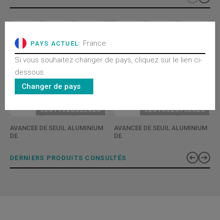
France
PAYS ACTUEL:
Si vous souhaitez changer de pays, cliquez sur le lien ci-
dessous.
Changer de pays
3201152852L620
3201052075L620
AVANCEE DE SEUIL ALUMINIUM
AVANCEE DE SEUIL ALUMINIUM
DE
DE
DERNIERS PRODUITS CONSULTÉS