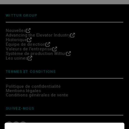
WITTUR GROUP
Nouvelles
Advancing the Elevator Industry
Historique
Équipe de direction
Valeurs de l'entreprise
Système de production Wittur
Les usines
TERMES ET CONDITIONS
Politique de confidentialité
Mentions légales
Conditions générales de vente
SUIVEZ-NOUS