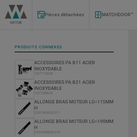
Aller
Modernizations
au
Menu
contenu
Pièces détachées
MATCHDOOR™
principal
PRODUITS CONNEXES
ACCESSOIRES PA B11 ACIER
INOXYDABLE
1037775A03
ACCESSOIRES PA B21 ACIER
INOXYDABLE
1037558A03
ALLONGE BRAS MOTEUR LG=115MM
H
3201040002L011
ALLONGE BRAS MOTEUR LG=190MM
H
3201040002L019