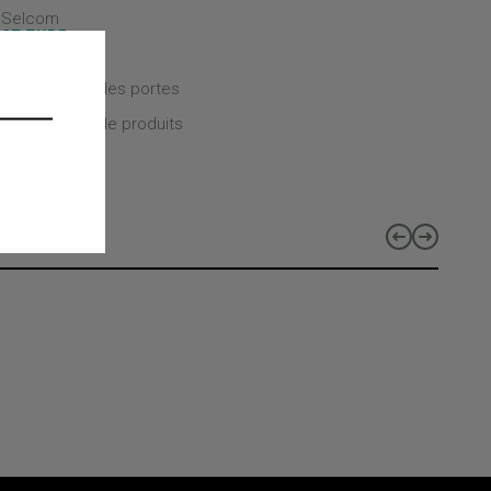
- Selcom
CT TYPE
CT CLASS
 mécaniques des portes
CT LINES
 les gammes de produits
s
e