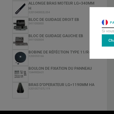
ALLONGE BRAS MOTEUR LG=340MM
H
3201040002L034
BLOC DE GUIDAGE DROIT EB
P
3411050003
Si vous
BLOC DE GUIDAGE GAUCHE EB
Ch
3411050004
BOBINE DE RÉFÉCTION TYPE 11/R-L
3203055166
BOULON DE FIXATION DU PANNEAU
1044903A01
BRAS D'OPERATEUR LG=1190MM HA
3201057107L119