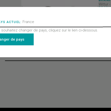
Wittur 
PRODU
Portes
PRODU
Pièces
France
AYS ACTUEL:
PRODU
Toutes
 souhaitez changer de pays, cliquez sur le lien ci-dessous.
- Porte
Finelin
anger de pays
Derniers produits consultés