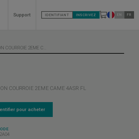
Secondary
Support
EN
FR
IDENTIFIANT
INSCRIVEZ
Changer de pa
menù
FIXATION COURROIE 2EME CAME 4A
ION COURROIE 2EME CAME 4ASR FL
dentifier pour acheter
CODE
2A04