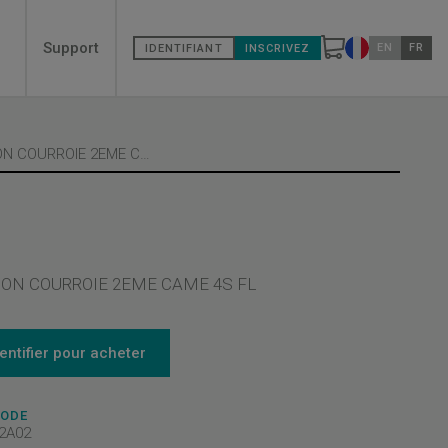
Secondary
Support
EN
FR
IDENTIFIANT
INSCRIVEZ
Changer de pa
menù
FIXATION COURROIE 2EME CAME 4S
ION COURROIE 2EME CAME 4S FL
dentifier pour acheter
CODE
2A02