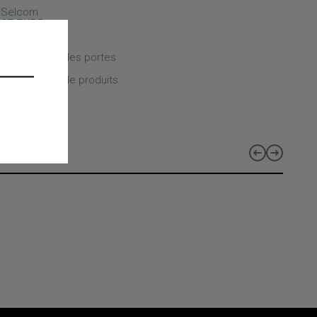
- Selcom
CT TYPE
CT CLASS
 mécaniques des portes
CT LINES
 les gammes de produits
s
e