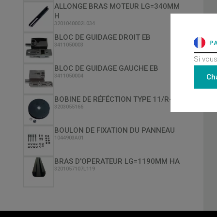
ALLONGE BRAS MOTEUR LG=340MM
H
3201040002L034
BLOC DE GUIDAGE DROIT EB
P
3411050003
Si vous
BLOC DE GUIDAGE GAUCHE EB
Ch
3411050004
BOBINE DE RÉFÉCTION TYPE 11/R-L
3203055166
BOULON DE FIXATION DU PANNEAU
1044903A01
BRAS D'OPERATEUR LG=1190MM HA
3201057107L119