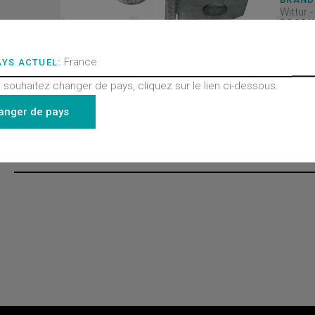
Wittur 
PRODU
Portes
PRODU
Pièces
France
AYS ACTUEL:
PRODU
Toutes
 souhaitez changer de pays, cliquez sur le lien ci-dessous.
- Porte
Finelin
anger de pays
Derniers produits consultés