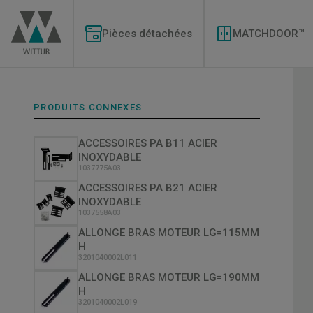
Aller
Modernizations
au
Menu
contenu
Pièces détachées
MATCHDOOR™
principal
PRODUITS CONNEXES
ACCESSOIRES PA B11 ACIER
INOXYDABLE
1037775A03
ACCESSOIRES PA B21 ACIER
INOXYDABLE
1037558A03
ALLONGE BRAS MOTEUR LG=115MM
H
3201040002L011
ALLONGE BRAS MOTEUR LG=190MM
H
3201040002L019