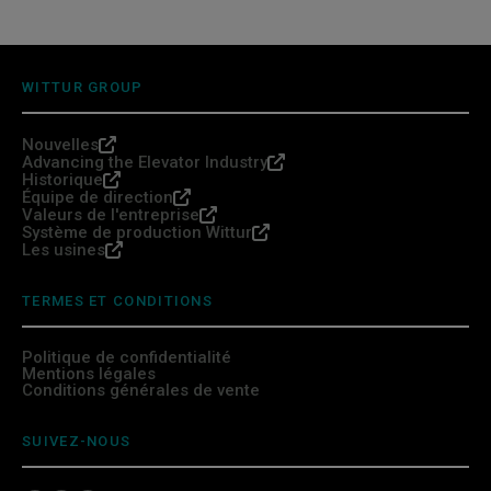
WITTUR GROUP
Nouvelles
Advancing the Elevator Industry
Historique
Équipe de direction
Valeurs de l'entreprise
Système de production Wittur
Les usines
TERMES ET CONDITIONS
Politique de confidentialité
Mentions légales
Conditions générales de vente
SUIVEZ-NOUS