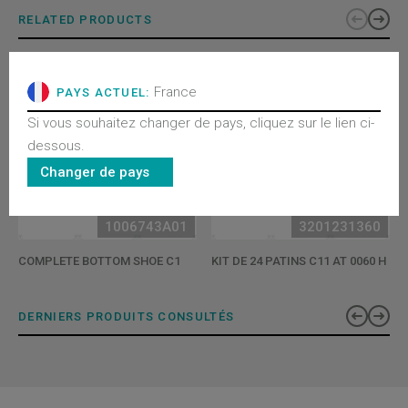
RELATED PRODUCTS
France
PAYS ACTUEL:
Si vous souhaitez changer de pays, cliquez sur le lien ci-
dessous.
Changer de pays
1006743A01
3201231360
COMPLETE BOTTOM SHOE C1
KIT DE 24 PATINS C11 AT 0060 H
DERNIERS PRODUITS CONSULTÉS