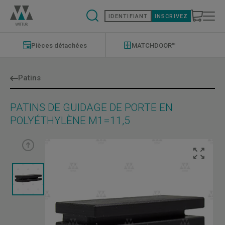
Aller
au
IDENTIFIANT
INSCRIVEZ
contenu
principal
Modernizations
Menu
Pièces détachées
MATCHDOOR™
Patins
PATINS DE GUIDAGE DE PORTE EN
POLYÉTHYLÈNE M1=11,5