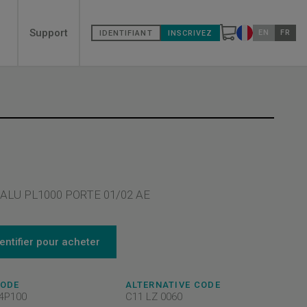
Secondary
Support
EN
FR
IDENTIFIANT
INSCRIVEZ
Changer de pa
menù
 ALU PL1000 PORTE 01/02 AE
dentifier pour acheter
CODE
ALTERNATIVE CODE
4P100
C11 LZ 0060