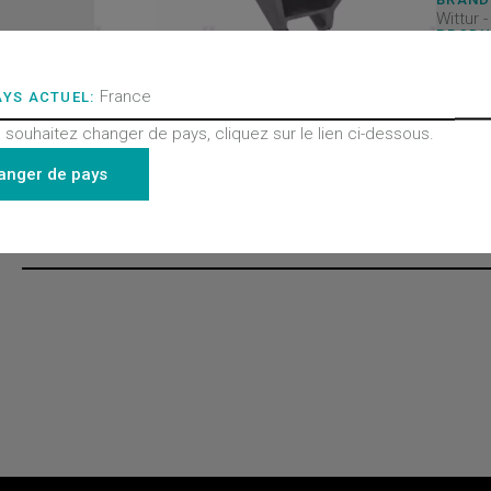
Wittur 
PRODU
Portes
PRODU
Seuil
France
AYS ACTUEL:
PRODU
Toutes
 souhaitez changer de pays, cliquez sur le lien ci-dessous.
- Porte
August
anger de pays
Derniers produits consultés