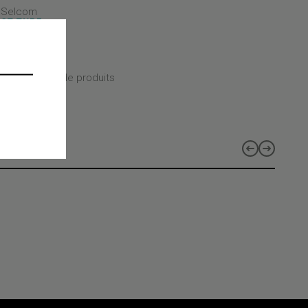
- Selcom
CT TYPE
CT CLASS
CT LINES
 les gammes de produits
s
a Evo