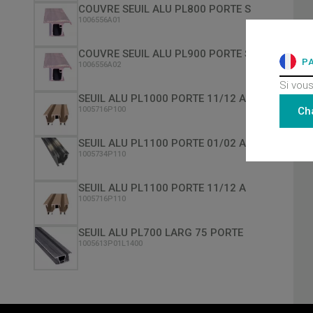
COUVRE SEUIL ALU PL800 PORTE S
1006556A01
COUVRE SEUIL ALU PL900 PORTE S
P
1006556A02
Si vous
SEUIL ALU PL1000 PORTE 11/12 A
Ch
1005716P100
SEUIL ALU PL1100 PORTE 01/02 A
1005734P110
SEUIL ALU PL1100 PORTE 11/12 A
1005716P110
SEUIL ALU PL700 LARG 75 PORTE
1005613P01L1400