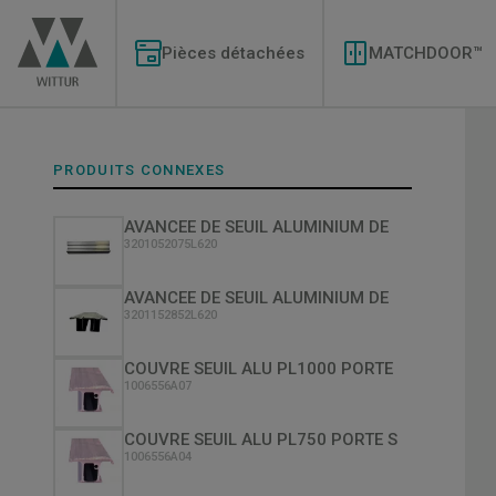
Aller
Modernizations
au
Menu
contenu
Pièces détachées
MATCHDOOR™
principal
PRODUITS CONNEXES
AVANCEE DE SEUIL ALUMINIUM DE
3201052075L620
AVANCEE DE SEUIL ALUMINIUM DE
3201152852L620
COUVRE SEUIL ALU PL1000 PORTE
1006556A07
COUVRE SEUIL ALU PL750 PORTE S
1006556A04