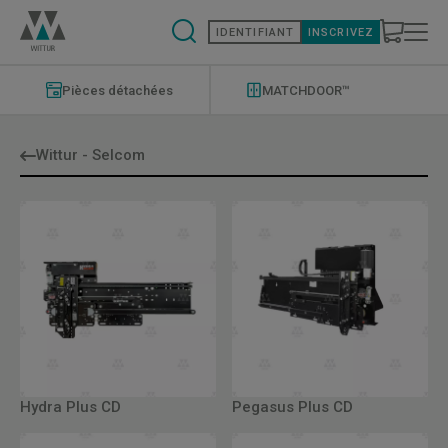
Aller
au
IDENTIFIANT
INSCRIVEZ
contenu
principal
Modernizations
Menu
Pièces détachées
MATCHDOOR™
Wittur - Selcom
Hydra Plus CD
Pegasus Plus CD