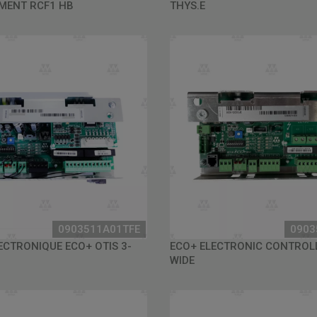
MENT RCF1 HB
THYS.E
0903511A01TFE
0903
LECTRONIQUE ECO+ OTIS 3-
ECO+ ELECTRONIC CONTROL
WIDE