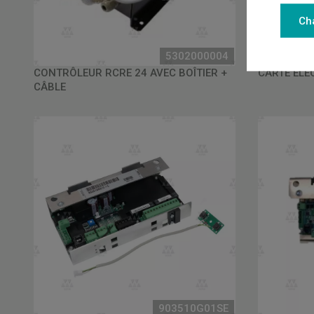
Ch
5302000004
CONTRÔLEUR RCRE 24 AVEC BOÎTIER +
CARTE ELE
CÂBLE
903510G01SE