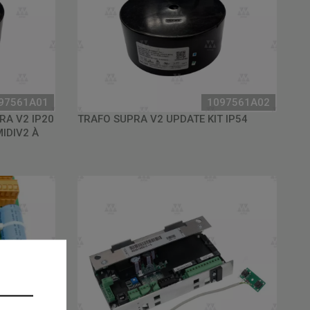
97561A01
1097561A02
A V2 IP20
TRAFO SUPRA V2 UPDATE KIT IP54
IDIV2 À