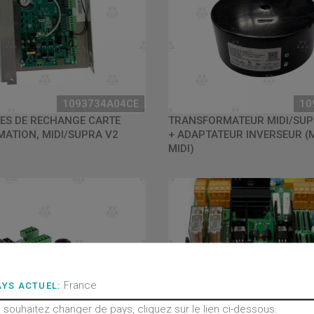
1093734A04CE
10
ÈCES DE RECHANGE CARTE
TRANSFORMATEUR MIDI/SUPR
ATION, MIDI/SUPRA V2
+ ADAPTATEUR INVERSEUR (M
MIDI)
France
AYS ACTUEL:
 souhaitez changer de pays, cliquez sur le lien ci-dessous.