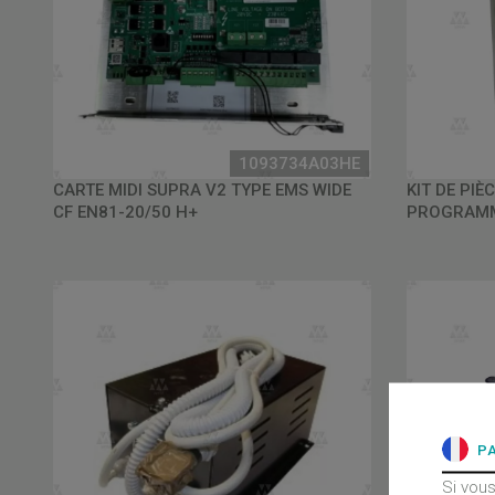
1093734A03HE
CARTE MIDI SUPRA V2 TYPE EMS WIDE
KIT DE PI
CF EN81-20/50 H+
PROGRAMM
P
Si vous