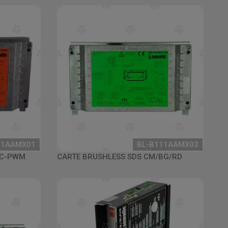
11AAMX01
BL-B111AAMX03
DC-PWM
CARTE BRUSHLESS SDS CM/BG/RD