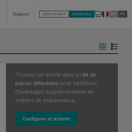
Secondary
Support
EN
FR
IDENTIFIANT
INSCRIVEZ
Changer de pa
menù
Trouvez cet article dans un
kit de
pièces détachées
pour bénéficier
d'avantages supplémentaires en
matière de maintenance.
Configurer et acheter