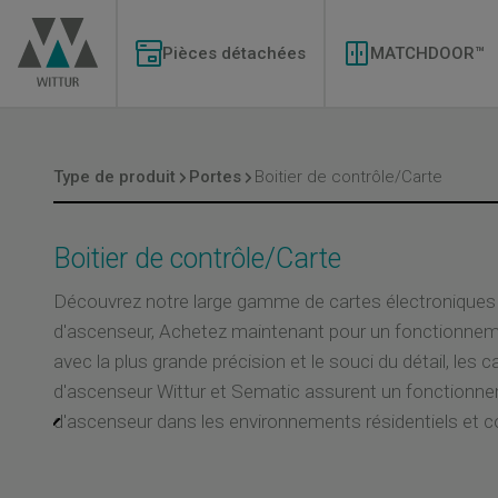
Aller
Modernizations
au
Menu
contenu
Pièces détachées
MATCHDOOR™
principal
Type de produit
Portes
Boitier de contrôle/Carte
Boitier de contrôle/Carte
Découvrez notre large gamme de cartes électroniques 
d'ascenseur, Achetez maintenant pour un fonctionnemen
avec la plus grande précision et le souci du détail, les 
d'ascenseur Wittur et Sematic assurent un fonctionnem
d'ascenseur dans les environnements résidentiels et
intuitive et à des instructions claires, l'installation et
sont rapides et faciles, ce qui permet de gagner du t