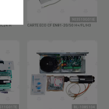
59012V01
903510G01IE
RC24 H
CARTE ECO CF EN81-20/50 H+/FL/H3
511G01TE
BL-1085104