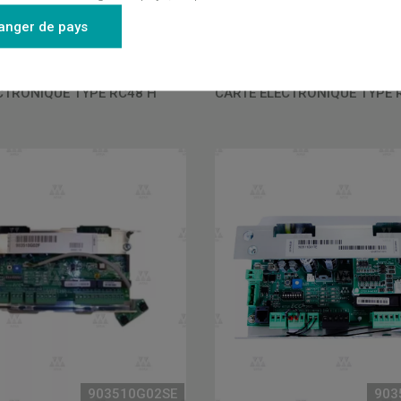
anger de pays
5302059003V01
53020
CTRONIQUE TYPE RC48 H
CARTE ELECTRONIQUE TYPE 
903510G02SE
903