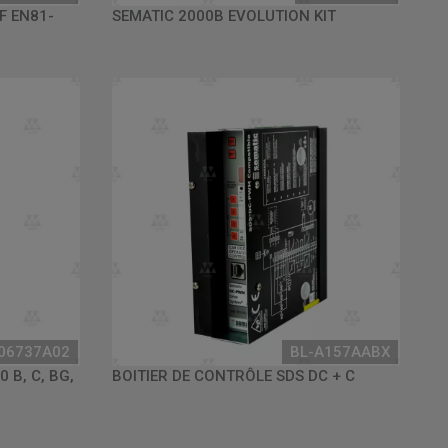
F EN81-
SEMATIC 2000B EVOLUTION KIT
06737A02
BL-A157AABX
 B, C, BG,
BOITIER DE CONTRÔLE SDS DC + C