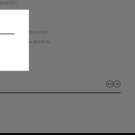
8AADX01
c
CT TYPE
CT CLASS
 de sécurité des portes
CT LINES
 les gammes de produits
s
-G
-MOD