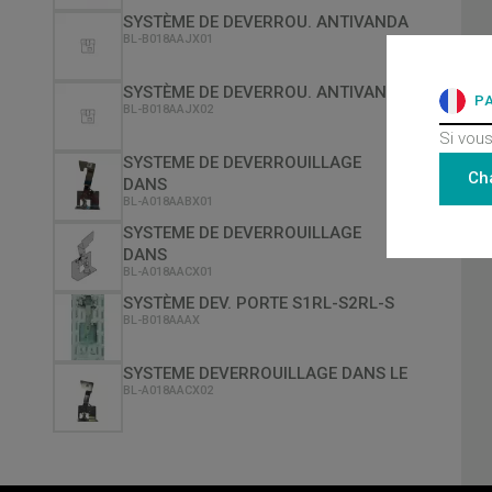
SYSTÈME DE DEVERROU. ANTIVANDA
BL-B018AAJX01
SYSTÈME DE DEVERROU. ANTIVANDA
P
BL-B018AAJX02
Si vous
SYSTEME DE DEVERROUILLAGE
Ch
DANS
BL-A018AABX01
SYSTEME DE DEVERROUILLAGE
DANS
BL-A018AACX01
SYSTÈME DEV. PORTE S1RL-S2RL-S
BL-B018AAAX
SYSTEME DEVERROUILLAGE DANS LE
BL-A018AACX02