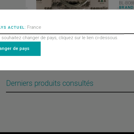
BL-B08
BRAND
Semati
PRODU
Portes
PRODU
France
AYS ACTUEL:
Pièces
PRODU
 souhaitez changer de pays, cliquez sur le lien ci-dessous.
Toutes
- Porte
anger de pays
2000 B
2000 B
2000 C
Derniers produits consultés