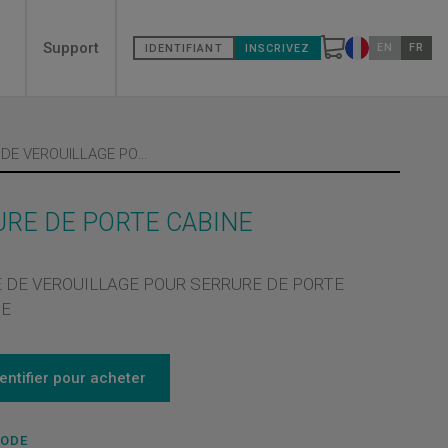
Secondary
Support
EN
FR
IDENTIFIANT
INSCRIVEZ
Changer de pa
menù
CABLE DE VEROUILLAGE POUR SERRURE DE PORTE CABINE
URE DE PORTE CABINE
 DE VEROUILLAGE POUR SERRURE DE PORTE
NE
dentifier pour acheter
CODE