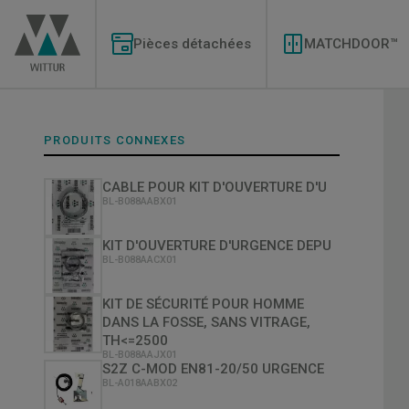
Aller
Modernizations
au
Menu
contenu
Pièces détachées
MATCHDOOR™
principal
PRODUITS CONNEXES
CABLE POUR KIT D'OUVERTURE D'U
BL-B088AABX01
KIT D'OUVERTURE D'URGENCE DEPU
BL-B088AACX01
KIT DE SÉCURITÉ POUR HOMME
DANS LA FOSSE, SANS VITRAGE,
TH<=2500
BL-B088AAJX01
S2Z C-MOD EN81-20/50 URGENCE
BL-A018AABX02