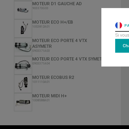
MOTEUR D1 GAUCHE AD
903370G03
MOTEUR ECO H+/EB
P
1053812A01
Si vous
MOTEUR ECO PORTE 4 VTX
Ch
ASYMETR
0903371A03
MOTEUR ECO PORTE 4 VTX SYMETRI
0903371A04
MOTEUR ECOBUS R2
1011110A01
MOTEUR MIDI H+
1008588A01