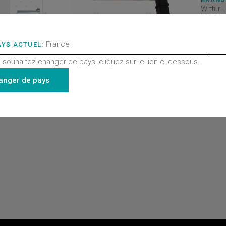
Wittur 
PRODU
Portes
PRODU
Moteur
France
AYS ACTUEL:
PRODU
Toutes
 souhaitez changer de pays, cliquez sur le lien ci-dessous.
- Porte
anger de pays
Derniers produits consultés