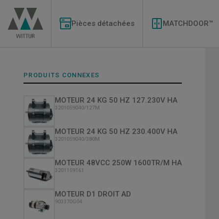
Aller
Modernizations
au
Menu
contenu
Pièces détachées
MATCHDOOR™
principal
PRODUITS CONNEXES
MOTEUR 24 KG 50 HZ 127.230V HA
3201059040/127M
MOTEUR 24 KG 50 HZ 230.400V HA
3201059040/380M
MOTEUR 48VCC 250W 1600TR/M HA
3201159161
MOTEUR D1 DROIT AD
903370G04