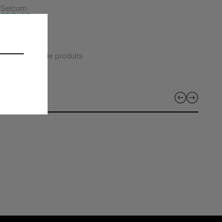
- Selcom
CT TYPE
CT CLASS
CT LINES
 les gammes de produits
s