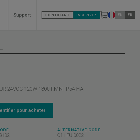
Secondary
Support
EN
FR
IDENTIFIANT
INSCRIVEZ
Changer de pa
menù
MOTEUR 24VCC 120W 1800T.MN IP5
R 24VCC 120W 1800T.MN IP54 HA
dentifier pour acheter
CODE
ALTERNATIVE CODE
9102
C11 FU 0022