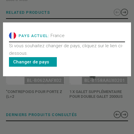
RELATED PRODUCTS
France
PAYS ACTUEL:
Si vous souhaitez changer de pays, cliquez sur le lien ci-
dessous.
Changer de pays
BL-B062AAFX02
BL-B158AAUX0201
"CONTREPOIDS POUR PORTE Z
1 X GALET SUPPLÉMENTAIRE
(L=2
POUR DOUBLE GALET 2000US
DERNIERS PRODUITS CONSULTÉS