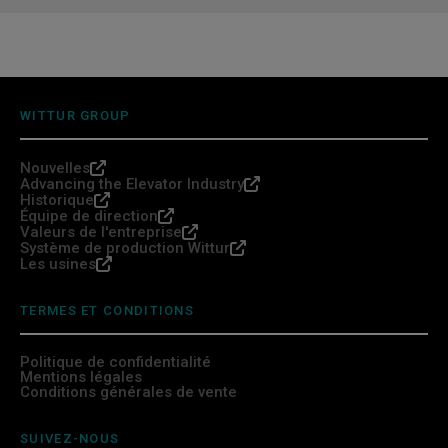
WITTUR GROUP
Nouvelles
Advancing the Elevator Industry
Historique
Équipe de direction
Valeurs de l'entreprise
Système de production Wittur
Les usines
TERMES ET CONDITIONS
Politique de confidentialité
Mentions légales
Conditions générales de vente
SUIVEZ-NOUS