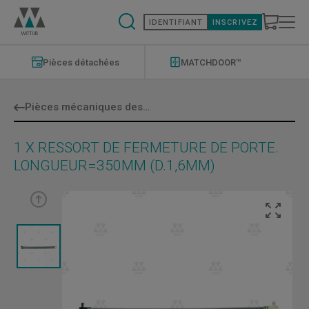
Aller
au
IDENTIFIANT
INSCRIVEZ
contenu
principal
Modernizations
Menu
Pièces détachées
MATCHDOOR™
Pièces mécaniques des portes
1 X RESSORT DE FERMETURE DE PORTE.
LONGUEUR=350MM (D.1,6MM)