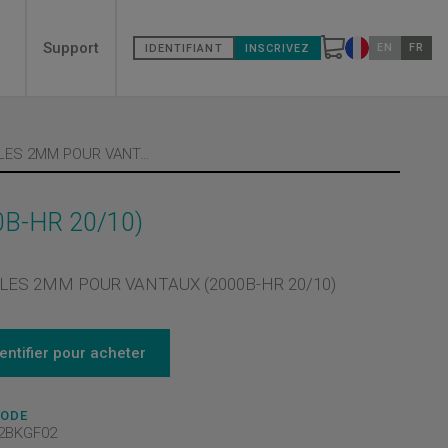
Secondary
Support
EN
FR
IDENTIFIANT
INSCRIVEZ
Changer de pa
menù
4 X CALES 2MM POUR VANTAUX (2000B-HR 20/10)
B-HR 20/10)
ALES 2MM POUR VANTAUX (2000B-HR 20/10)
dentifier pour acheter
CODE
2BKGF02