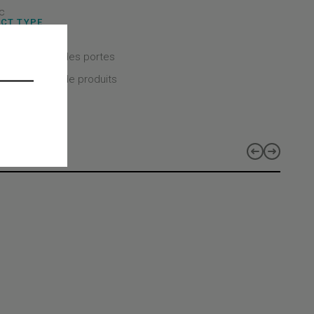
c
CT TYPE
CT CLASS
 mécaniques des portes
CT LINES
 les gammes de produits
s
-HR