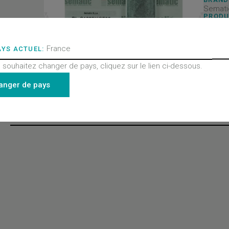
Semati
PRODU
Portes
PRODU
Pièces
France
AYS ACTUEL:
PRODU
Toutes
- Porte
 souhaitez changer de pays, cliquez sur le lien ci-dessous.
2000 B
anger de pays
Derniers produits consultés