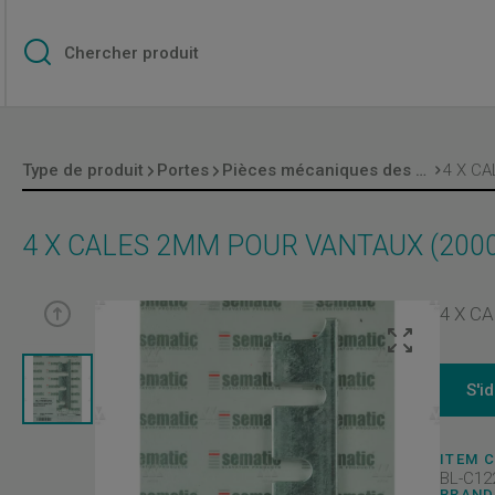
Type de produit
Portes
Pièces mécaniques des portes
4 X CALES 2MM POUR VANTAUX (2000
4 X C
S'i
ITEM 
BL-C12
BRAND