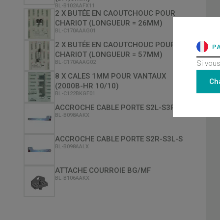
BL-B102AAFX11
2 X BUTÉE EN CAOUTCHOUC POUR
CHARIOT (LONGUEUR = 26MM)
BL-C170AAAG01
2 X BUTÉE EN CAOUTCHOUC POUR
P
CHARIOT (LONGUEUR = 57MM)
Si vous
BL-C170AAAG02
8 X CALES 1MM POUR VANTAUX
Ch
(2000B-HR 10/10)
BL-C122BKGF01
ACCROCHE CABLE PORTE S2L-S3R-S
BL-B098AAKX
ACCROCHE CABLE PORTE S2R-S3L-S
BL-B098AALX
ATTACHE COURROIE BG/MF
BL-B106AAKX