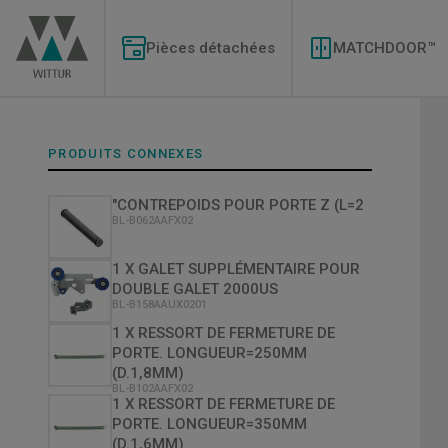
Aller
Modernizations
au
Menu
contenu
Pièces détachées
MATCHDOOR™
principal
PRODUITS CONNEXES
"CONTREPOIDS POUR PORTE Z (L=2
BL-B062AAFX02
1 X GALET SUPPLÉMENTAIRE POUR
DOUBLE GALET 2000US
BL-B158AAUX0201
1 X RESSORT DE FERMETURE DE
PORTE. LONGUEUR=250MM
(D.1,8MM)
BL-B102AAFX02
1 X RESSORT DE FERMETURE DE
PORTE. LONGUEUR=350MM
(D.1,6MM)