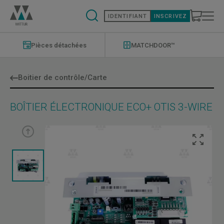
Aller
au
IDENTIFIANT
INSCRIVEZ
contenu
principal
Modernizations
Menu
Pièces détachées
MATCHDOOR™
Boitier de contrôle/Carte
BOÎTIER ÉLECTRONIQUE ECO+ OTIS 3-WIRE