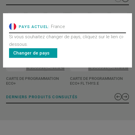
France
PAYS ACTUEL:
Si vous souhaitez changer de pays, cliquez sur le lien ci-
dessous.
Changer de pays
0903510A01IFE
0903510A01FTY
CARTE DE PROGRAMMATION
CARTE DE PROGRAMMATION
ECO+
ECO+ FL THYS.E
DERNIERS PRODUITS CONSULTÉS