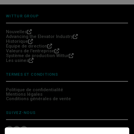
WITTUR GROUP
Nouvelles
Advancing the Elevator Industry
Historique
Équipe de direction
Valeurs de l'entreprise
Système de production Wittur
Les usines
TERMES ET CONDITIONS
Politique de confidentialité
Mentions légales
Conditions générales de vente
SUIVEZ-NOUS