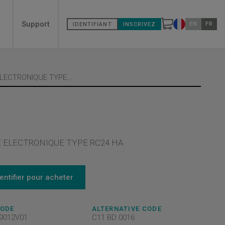
Secondary
Support
EN
FR
IDENTIFIANT
INSCRIVEZ
Changer de pa
menù
CARTE ELECTRONIQUE TYPE RC24 H
 ELECTRONIQUE TYPE RC24 HA
dentifier pour acheter
CODE
ALTERNATIVE CODE
9012V01
C11 BD 0016