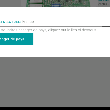
Wittur 
PRODU
Portes
PRODU
Boitier
France
AYS ACTUEL:
PRODU
Toutes
 souhaitez changer de pays, cliquez sur le lien ci-dessous.
- Porte
anger de pays
Derniers produits consultés