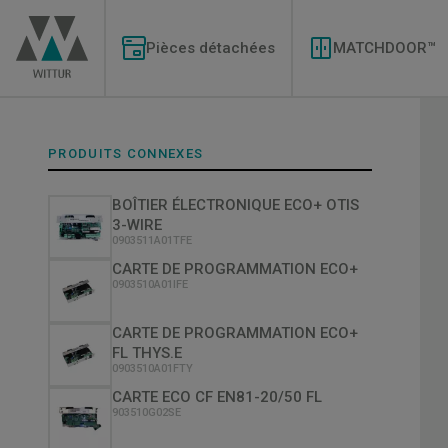
Aller
Modernizations
au
Menu
contenu
Pièces détachées
MATCHDOOR™
principal
PRODUITS CONNEXES
BOÎTIER ÉLECTRONIQUE ECO+ OTIS
3-WIRE
0903511A01TFE
CARTE DE PROGRAMMATION ECO+
0903510A01IFE
CARTE DE PROGRAMMATION ECO+
FL THYS.E
0903510A01FTY
CARTE ECO CF EN81-20/50 FL
903510G02SE