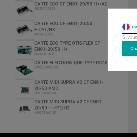
CARTE ECO CF EN81-20/50 H+/AE
903510G01SE
CARTE ECO CF EN81-20/50
P
H+/FL/H3
903510G01IE
Si vous
CARTE ECO TYPE OTIS FLEX CF
Ch
EN81-20/50 H+
903511G01TE
CARTE ELECTRONIQUE TYPE RC48 H
5302059003V01
CARTE MIDI SUPRA V2 CF EN81-
20/50 AMD
1093118A02KE
CARTE MIDI SUPRA V2 CF EN81-
20/50 H+/PE/H3
1093734A01IE