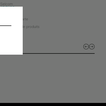
- Selcom
CT TYPE
CT CLASS
 de contrôle/Carte
CT LINES
 les gammes de produits
s