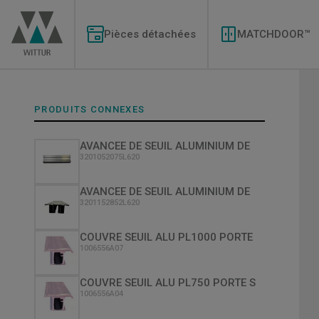
Aller
Modernizations
au
Menu
contenu
Pièces détachées
MATCHDOOR™
principal
PRODUITS CONNEXES
AVANCEE DE SEUIL ALUMINIUM DE
3201052075L620
AVANCEE DE SEUIL ALUMINIUM DE
3201152852L620
COUVRE SEUIL ALU PL1000 PORTE
1006556A07
COUVRE SEUIL ALU PL750 PORTE S
1006556A04