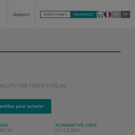
Secondary
Support
EN
FR
IDENTIFIANT
INSCRIVEZ
Changer de pa
menù
 ALU PL1100 PORTE 01/02 AE
dentifier pour acheter
CODE
ALTERNATIVE CODE
4P110
C11 LZ 0061