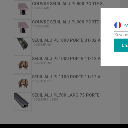
COUVRE SEUIL ALU PL800 PORTE S
1006556A01
COUVRE SEUIL ALU PL900 PORTE S
P
1006556A02
Si vous
SEUIL ALU PL1000 PORTE 01/02 A
Ch
1005734P100
SEUIL ALU PL1000 PORTE 11/12 A
1005716P100
SEUIL ALU PL1100 PORTE 11/12 A
1005716P110
SEUIL ALU PL700 LARG 75 PORTE
1005613P01L1400