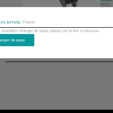
Wittur 
PRODU
Portes
PRODU
Seuil
France
AYS ACTUEL:
PRODU
Toutes
 souhaitez changer de pays, cliquez sur le lien ci-dessous.
- Porte
August
anger de pays
Derniers produits consultés