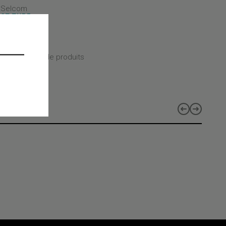
- Selcom
CT TYPE
CT CLASS
CT LINES
 les gammes de produits
s
a Evo